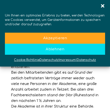
für modernen Naturschutz und innovative
Umweltbildung. In der Akademie arbeiten über 40
Um Ihnen ein optimales Erlebnis zu bieten, werden Technologien
Mitarbeitende, davon etwas mehr als die Hälfte
wie Cookies verwendet, um Geräteinformationen zu speichern
in den Fachbereichen und verschiedenen
und/oder darauf zuzugreifen.
Projekten und die anderen Personen in der
Verwaltung.
Akzeptieren
Zu Beginn der Zusammenarbeit war der Status
der Projektmitarbeiter/-innen nicht klar definiert,
Ablehnen
gleichzeitig ist eine gute Verzahnung mit den
Fachmitarbeiterinnen wichtig, weil durch Projekte
Cookie-Richtlinie
Datenschutz
Impressum|Datenschutz
inspirierende Impulse für die gesamte Akademie
entstehen.
Bei den Mitarbeitenden gibt es auf Grund der
zeitlich befristeten Verträge immer wieder auch
viele neue Personen in der Akademie, eine große
Anzahl arbeitet zudem in Teilzeit. Bei allen drei
Fachbereichsleitern stand der (Vor-)Ruhestand in
den nächsten 1 ½ Jahren an.
Die Akademie ist in ihrer Struktur eine Behörde.